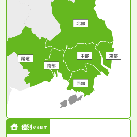
北部
中部
東部
尾道
南部
西部
種別
から探す