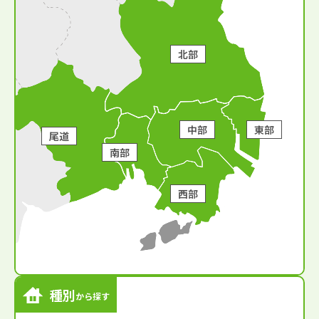
北部
中部
東部
尾道
南部
西部
種別
から探す