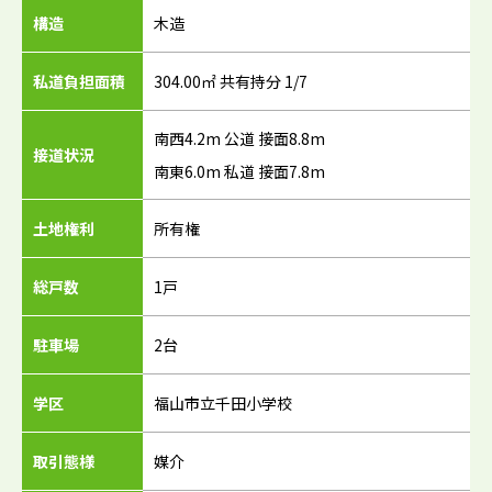
構造
木造
私道負担面積
304.00㎡ 共有持分 1/7
南西4.2m 公道 接面8.8m
接道状況
南東6.0m 私道 接面7.8m
土地権利
所有権
総戸数
1戸
駐車場
2台
学区
福山市立千田小学校
取引態様
媒介